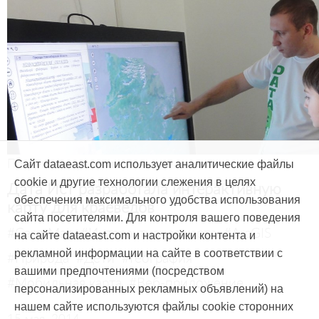
Продукты и услуги
Сайт dataeast.com использует аналитические файлы
cookie и другие технологии слежения в целях
Дата Ист разработала интерактивную
обеспечения максимального удобства использования
карту для краеведов
сайта посетителями. Для контроля вашего поведения
#CarryMap
#Интерактивная карта
#ArcGIS
на сайте dataeast.com и настройки контента и
рекламной информации на сайте в соответствии с
#Природа
#Дети
#География
вашими предпочтениями (посредством
#Мобильная карта
#Веб-приложение
персонализированных рекламных объявлений) на
нашем сайте используются файлы cookie сторонних
15 мая, 2014