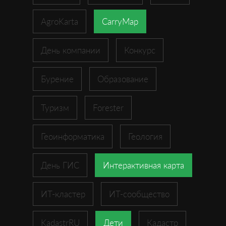
AgroKarta
CarryMap
День компании
Конкурс
Бурение
Образование
Туризм
Forester
Геоинформатика
Геология
День ГИС
Интерактивная карта
ИТ-кластер
ИТ-сообщество
KadastrRU
Дети
Кадастр