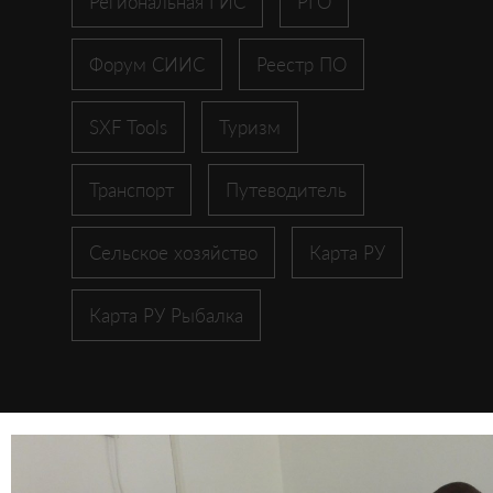
Региональная ГИС
РГО
Форум СИИС
Реестр ПО
SXF Tools
Туризм
Транспорт
Путеводитель
Сельское хозяйство
Карта РУ
Карта РУ Рыбалка