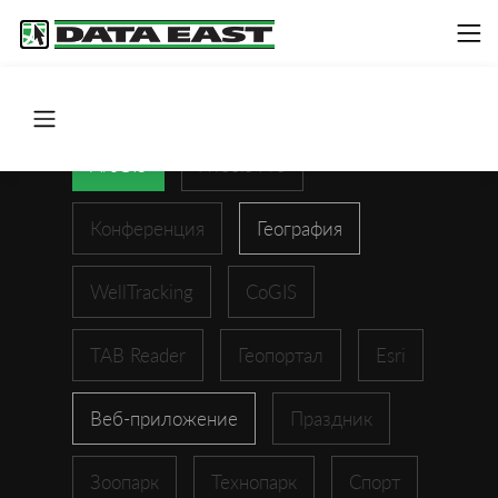
ArcGIS
XTools Pro
Конференция
География
WellTracking
CoGIS
TAB Reader
Геопортал
Esri
Веб-приложение
Праздник
Зоопарк
Технопарк
Спорт