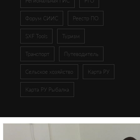
Региональная ГИС
РГО
Форум СИИС
Реестр ПО
SXF Tools
Туризм
Транспорт
Путеводитель
Сельское хозяйство
Карта РУ
Карта РУ Рыбалка