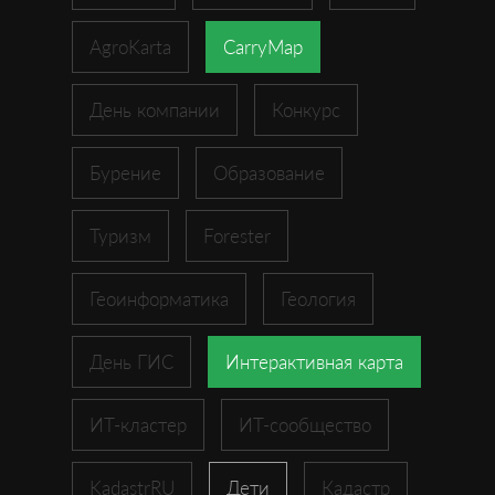
AgroKarta
CarryMap
День компании
Конкурс
Бурение
Образование
Туризм
Forester
Геоинформатика
Геология
День ГИС
Интерактивная карта
ИТ-кластер
ИТ-сообщество
KadastrRU
Дети
Кадастр