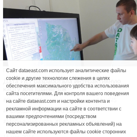
Продукты и услуги
Сайт dataeast.com использует аналитические файлы
cookie и другие технологии слежения в целях
Дата Ист разработала интерактивную
обеспечения максимального удобства использования
карту для краеведов
сайта посетителями. Для контроля вашего поведения
#CarryMap
#Интерактивная карта
#ArcGIS
на сайте dataeast.com и настройки контента и
рекламной информации на сайте в соответствии с
#Природа
#Дети
#География
вашими предпочтениями (посредством
#Мобильная карта
#Веб-приложение
персонализированных рекламных объявлений) на
нашем сайте используются файлы cookie сторонних
15 мая, 2014