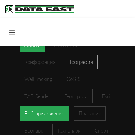
ArcGIS
XTools Pro
Конференция
География
WellTracking
CoGIS
TAB Reader
Геопортал
Esri
Веб-приложение
Праздник
Зоопарк
Технопарк
Спорт