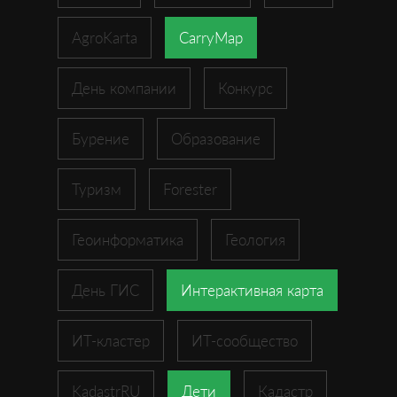
AgroKarta
CarryMap
День компании
Конкурс
Бурение
Образование
Туризм
Forester
Геоинформатика
Геология
День ГИС
Интерактивная карта
ИТ-кластер
ИТ-сообщество
KadastrRU
Дети
Кадастр