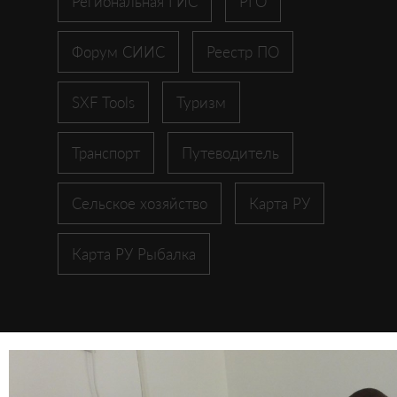
Региональная ГИС
РГО
Форум СИИС
Реестр ПО
SXF Tools
Туризм
Транспорт
Путеводитель
Сельское хозяйство
Карта РУ
Карта РУ Рыбалка