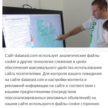
Продукты и услуги
Сайт dataeast.com использует аналитические файлы
cookie и другие технологии слежения в целях
Дата Ист разработала интерактивную
обеспечения максимального удобства использования
карту для краеведов
сайта посетителями. Для контроля вашего поведения
#CarryMap
#Интерактивная карта
#ArcGIS
на сайте dataeast.com и настройки контента и
рекламной информации на сайте в соответствии с
#Природа
#Дети
#География
вашими предпочтениями (посредством
#Мобильная карта
#Веб-приложение
персонализированных рекламных объявлений) на
нашем сайте используются файлы cookie сторонних
15 мая, 2014