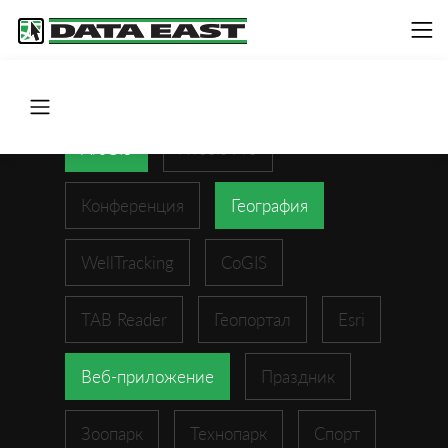
ArcGIS
XTools Pro
Конференция
География
WellTracking
CoGIS
TAB Reader
Геопортал
Esri
Веб-приложение
Праздник
Зоопарк
Технопарк
Спорт