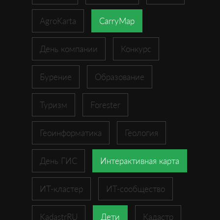
AgroKarta
CarryMap
День компании
Конкурс
Бурение
Образование
Туризм
Forester
Геоинформатика
Геология
День ГИС
Интерактивная карта
ИТ-кластер
ИТ-сообщество
KadastrRU
Дети
Кадастр