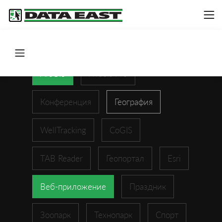
ArcGIS
XTools Pro
Конференция
География
WellTracking
CoGIS
TAB Reader
Геопортал
Esri
Веб-приложение
Праздник
Зоопарк
Технопарк
Спорт