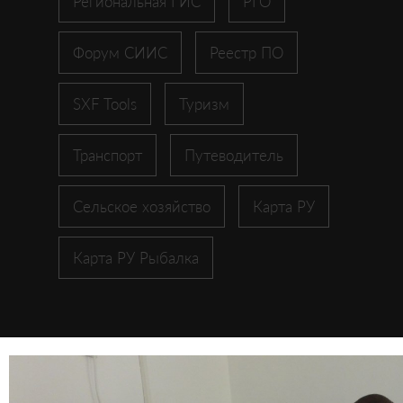
Региональная ГИС
РГО
Форум СИИС
Реестр ПО
SXF Tools
Туризм
Транспорт
Путеводитель
Сельское хозяйство
Карта РУ
Карта РУ Рыбалка