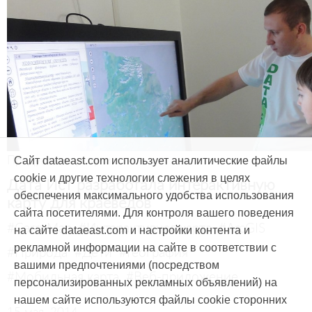
Продукты и услуги
Сайт dataeast.com использует аналитические файлы
cookie и другие технологии слежения в целях
Дата Ист разработала интерактивную
обеспечения максимального удобства использования
карту для краеведов
сайта посетителями. Для контроля вашего поведения
#CarryMap
#Интерактивная карта
#ArcGIS
на сайте dataeast.com и настройки контента и
рекламной информации на сайте в соответствии с
#Природа
#Дети
#География
вашими предпочтениями (посредством
#Мобильная карта
#Веб-приложение
персонализированных рекламных объявлений) на
нашем сайте используются файлы cookie сторонних
15 мая, 2014