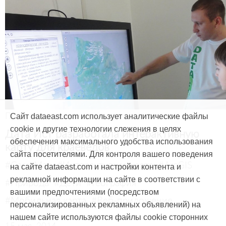
Продукты и услуги
Сайт dataeast.com использует аналитические файлы
cookie и другие технологии слежения в целях
Дата Ист разработала интерактивную
обеспечения максимального удобства использования
карту для краеведов
сайта посетителями. Для контроля вашего поведения
#CarryMap
#Интерактивная карта
#ArcGIS
на сайте dataeast.com и настройки контента и
рекламной информации на сайте в соответствии с
#Природа
#Дети
#География
вашими предпочтениями (посредством
#Мобильная карта
#Веб-приложение
персонализированных рекламных объявлений) на
нашем сайте используются файлы cookie сторонних
15 мая, 2014