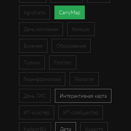
AgroKarta
CarryMap
День компании
Конкурс
Бурение
Образование
Туризм
Forester
Геоинформатика
Геология
День ГИС
Интерактивная карта
ИТ-кластер
ИТ-сообщество
KadastrRU
Дети
Кадастр