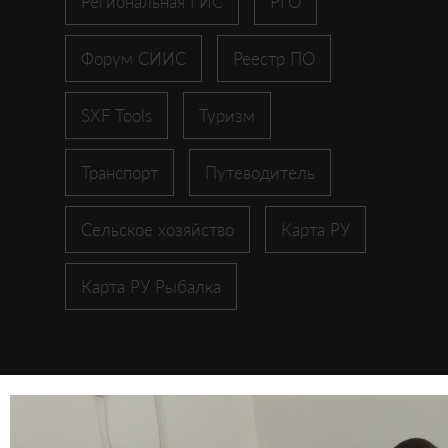
Региональная ГИС
РГО
Форум СИИС
Реестр ПО
SXF Tools
Туризм
Транспорт
Путеводитель
Сельское хозяйство
Карта РУ
Карта РУ Рыбалка