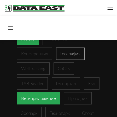
ArcGIS
XTools Pro
Конференция
География
WellTracking
CoGIS
TAB Reader
Геопортал
Esri
Веб-приложение
Праздник
Зоопарк
Технопарк
Спорт