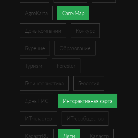
AgroKarta
CarryMap
День компании
Конкурс
Бурение
Образование
Туризм
Forester
Геоинформатика
Геология
День ГИС
Интерактивная карта
ИТ-кластер
ИТ-сообщество
KadastrRU
Дети
Кадастр