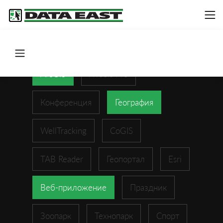
ArcGIS
XTools Pro
Конференция
География
WellTracking
CoGIS
TAB Reader
Геопортал
Esri
Веб-приложение
Праздник
Зоопарк
Технопарк
Спорт