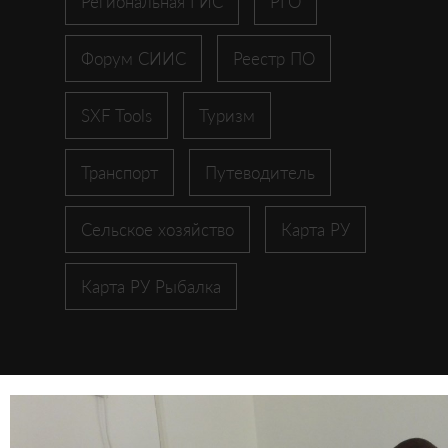
Региональная ГИС
РГО
Форум СИИС
Реестр ПО
SXF Tools
Туризм
Транспорт
Путеводитель
Сельское хозяйство
Карта РУ
Карта РУ Рыбалка