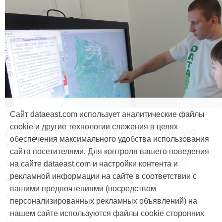
Продукты и услуги
Сайт dataeast.com использует аналитические файлы
cookie и другие технологии слежения в целях
Дата Ист разработала интерактивную
обеспечения максимального удобства использования
карту для краеведов
сайта посетителями. Для контроля вашего поведения
#CarryMap
#Интерактивная карта
#ArcGIS
на сайте dataeast.com и настройки контента и
рекламной информации на сайте в соответствии с
#Природа
#Дети
#География
вашими предпочтениями (посредством
#Мобильная карта
#Веб-приложение
персонализированных рекламных объявлений) на
нашем сайте используются файлы cookie сторонних
15 мая, 2014