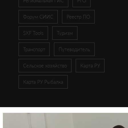
Региональная ГИС
РГО
Форум СИИС
Реестр ПО
SXF Tools
Туризм
Транспорт
Путеводитель
Сельское хозяйство
Карта РУ
Карта РУ Рыбалка