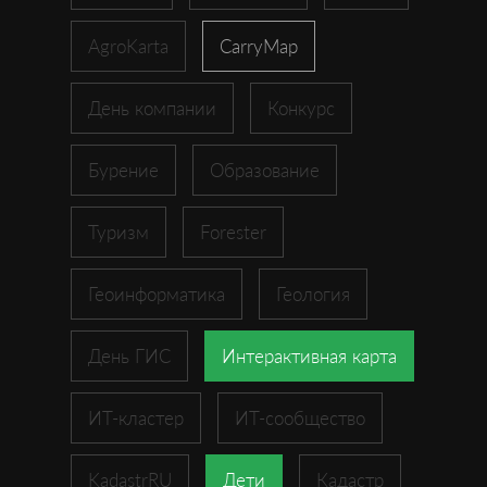
AgroKarta
CarryMap
День компании
Конкурс
Бурение
Образование
Туризм
Forester
Геоинформатика
Геология
День ГИС
Интерактивная карта
ИТ-кластер
ИТ-сообщество
KadastrRU
Дети
Кадастр