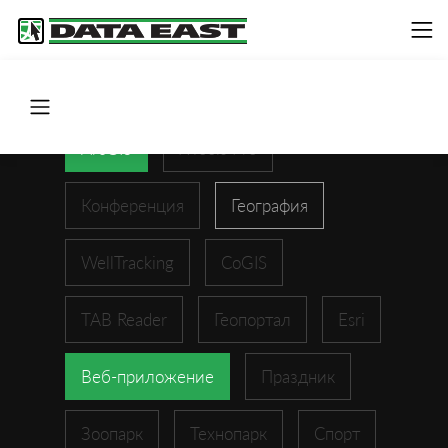
ArcGIS
XTools Pro
Конференция
География
WellTracking
CoGIS
TAB Reader
Геопортал
Esri
Веб-приложение
Праздник
Зоопарк
Технопарк
Спорт