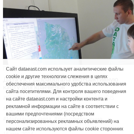
Продукты и услуги
Сайт dataeast.com использует аналитические файлы
cookie и другие технологии слежения в целях
Дата Ист разработала интерактивную
обеспечения максимального удобства использования
карту для краеведов
сайта посетителями. Для контроля вашего поведения
#CarryMap
#Интерактивная карта
#ArcGIS
на сайте dataeast.com и настройки контента и
рекламной информации на сайте в соответствии с
#Природа
#Дети
#География
вашими предпочтениями (посредством
#Мобильная карта
#Веб-приложение
персонализированных рекламных объявлений) на
нашем сайте используются файлы cookie сторонних
15 мая, 2014