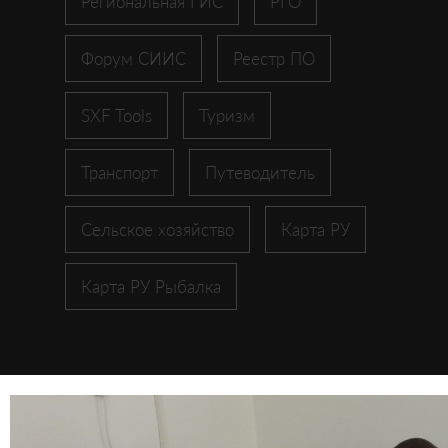
Региональная ГИС
РГО
Форум СИИС
Реестр ПО
SXF Tools
Туризм
Транспорт
Путеводитель
Сельское хозяйство
Карта РУ
Карта РУ Рыбалка