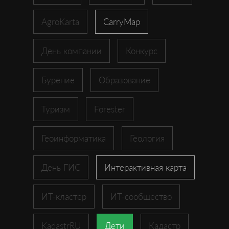
AgroKarta
CarryMap
День компании
Конкурс
Бурение
Образование
Туризм
Forester
Геоинформатика
Геология
День ГИС
Интерактивная карта
ИТ-кластер
ИТ-сообщество
KadastrRU
Дети
Кадастр