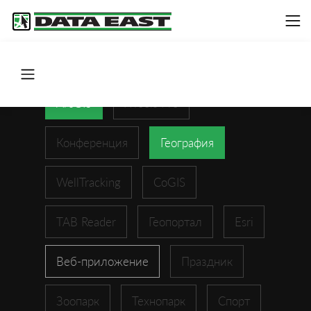
ArcGIS
XTools Pro
Конференция
География
WellTracking
CoGIS
TAB Reader
Геопортал
Esri
Веб-приложение
Праздник
Зоопарк
Технопарк
Спорт