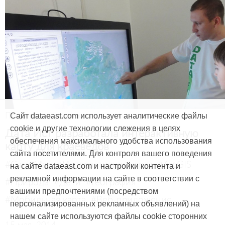
Продукты и услуги
Сайт dataeast.com использует аналитические файлы
cookie и другие технологии слежения в целях
Дата Ист разработала интерактивную
обеспечения максимального удобства использования
карту для краеведов
сайта посетителями. Для контроля вашего поведения
#CarryMap
#Интерактивная карта
#ArcGIS
на сайте dataeast.com и настройки контента и
рекламной информации на сайте в соответствии с
#Природа
#Дети
#География
вашими предпочтениями (посредством
#Мобильная карта
#Веб-приложение
персонализированных рекламных объявлений) на
нашем сайте используются файлы cookie сторонних
15 мая, 2014