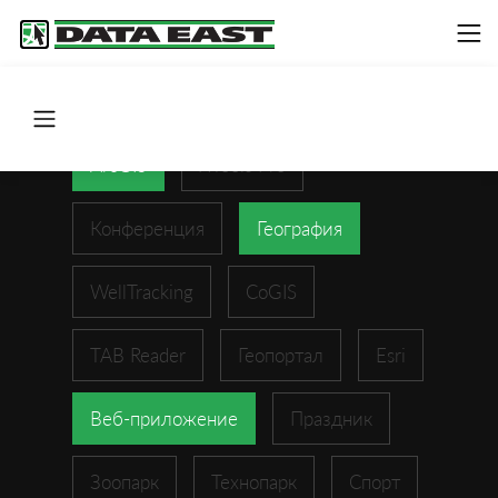
ArcGIS
XTools Pro
Конференция
География
WellTracking
CoGIS
TAB Reader
Геопортал
Esri
Веб-приложение
Праздник
Зоопарк
Технопарк
Спорт