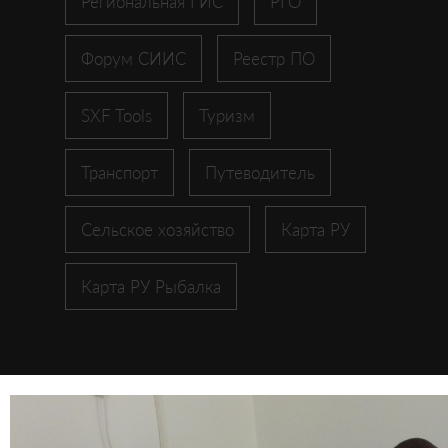
Региональная ГИС
РГО
Форум СИИС
Реестр ПО
SXF Tools
Туризм
Транспорт
Путеводитель
Сельское хозяйство
Карта РУ
Карта РУ Рыбалка