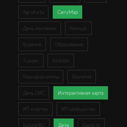
AgroKarta
CarryMap
День компании
Конкурс
Бурение
Образование
Туризм
Forester
Геоинформатика
Геология
День ГИС
Интерактивная карта
ИТ-кластер
ИТ-сообщество
KadastrRU
Дети
Кадастр