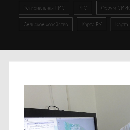
Региональная ГИС
РГО
Форум СИИ
Сельское хозяйство
Карта РУ
Карта