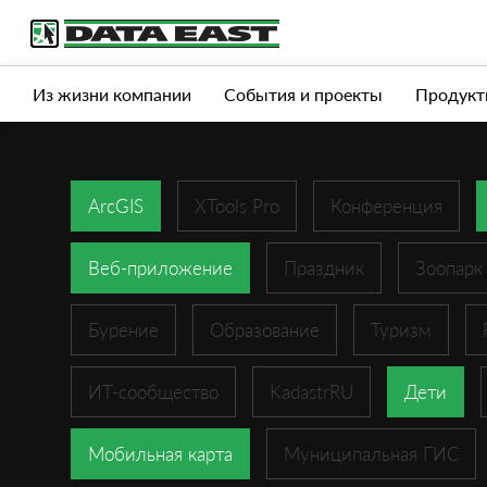
Услуги
Продукты
Истории успеха
Журна
Из жизни компании
События и проекты
Продукт
ArcGIS
XTools Pro
Конференция
Веб-приложение
Праздник
Зоопарк
Бурение
Образование
Туризм
ИТ-сообщество
KadastrRU
Дети
Мобильная карта
Муниципальная ГИС