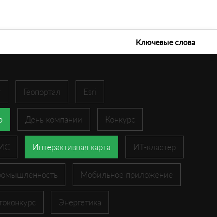
е технологии 2026
Ключевые слова
r
Геопортал
Esri
p
День компании
Конкурс
ГИС
Интерактивная карта
ИТ-кластер
ромышленность
Мобильное приложение
токонкурс
Энергетика