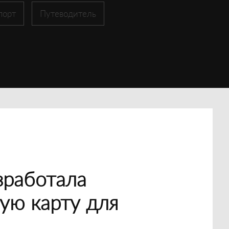
порт
Путеводитель
зработала
ую карту для