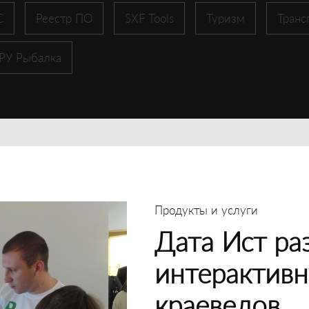
С
Реестр ПО
SXF Tools
Туризм
Транс
 РУ Рыбалка
Продукты и услуги
Дата Ист ра
интерактивн
краеведов