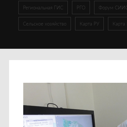
Региональная ГИС
РГО
Форум СИИ
Сельское хозяйство
Карта РУ
Карта