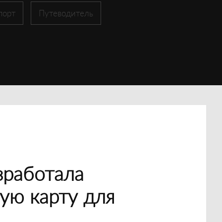
порт
Путеводитель
зработала
ую карту для