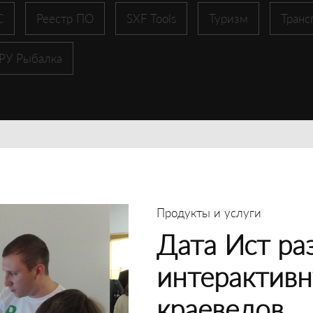
С
Реестр ПО
SXF Tools
Туризм
Транс
 РУ Рыбалка
Продукты и услуги
Дата Ист ра
интерактивн
краеведов