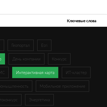
е технологии 2026
Ключевые слова
r
Геопортал
Esri
p
День компании
Конкурс
ГИС
Интерактивная карта
ИТ-кластер
ромышленность
Мобильное приложение
токонкурс
Энергетика