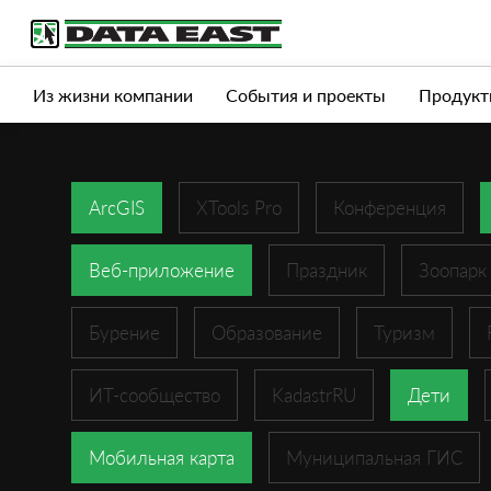
Услуги
Продукты
Истории успеха
Журна
Из жизни компании
События и проекты
Продукт
ArcGIS
XTools Pro
Конференция
Веб-приложение
Праздник
Зоопарк
Бурение
Образование
Туризм
ИТ-сообщество
KadastrRU
Дети
Мобильная карта
Муниципальная ГИС