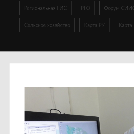
Региональная ГИС
РГО
Форум СИИ
Сельское хозяйство
Карта РУ
Карта