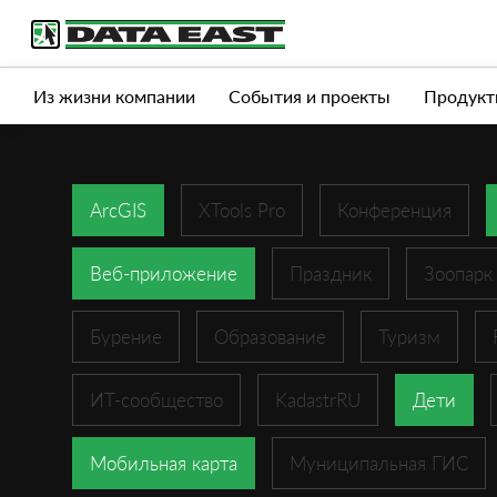
Услуги
Продукты
Истории успеха
Журна
Из жизни компании
События и проекты
Продукт
ArcGIS
XTools Pro
Конференция
Веб-приложение
Праздник
Зоопарк
Бурение
Образование
Туризм
ИТ-сообщество
KadastrRU
Дети
Мобильная карта
Муниципальная ГИС