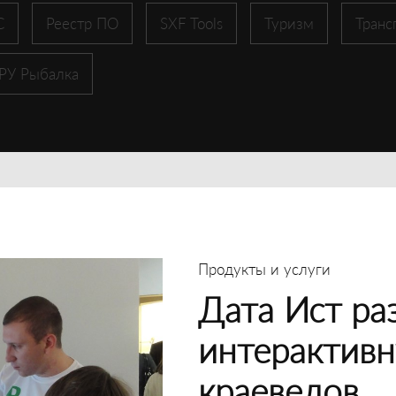
С
Реестр ПО
SXF Tools
Туризм
Транс
 РУ Рыбалка
Продукты и услуги
Дата Ист ра
интерактивн
краеведов