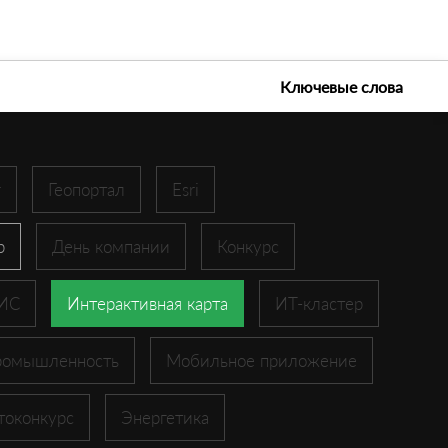
е технологии 2026
Ключевые слова
r
Геопортал
Esri
p
День компании
Конкурс
ГИС
Интерактивная карта
ИТ-кластер
ромышленность
Мобильное приложение
токонкурс
Энергетика