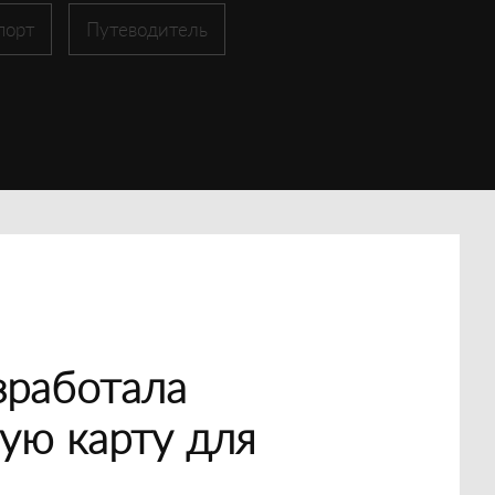
порт
Путеводитель
зработала
ую карту для