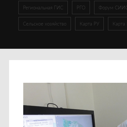
Региональная ГИС
РГО
Форум СИИ
Сельское хозяйство
Карта РУ
Карта