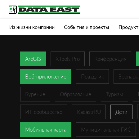
Услуги
Продукты
Истории успеха
Журна
Из жизни компании
События и проекты
Продукт
ArcGIS
XTools Pro
Конференция
Веб-приложение
Праздник
Зоопарк
Бурение
Образование
Туризм
ИТ-сообщество
KadastrRU
Дети
Мобильная карта
Муниципальная ГИС