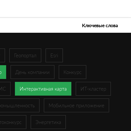
е технологии 2026
Ключевые слова
r
Геопортал
Esri
p
День компании
Конкурс
ГИС
Интерактивная карта
ИТ-кластер
ромышленность
Мобильное приложение
токонкурс
Энергетика