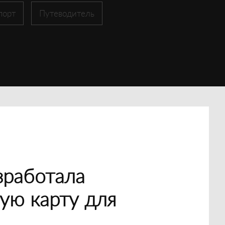
порт
Путеводитель
зработала
ую карту для