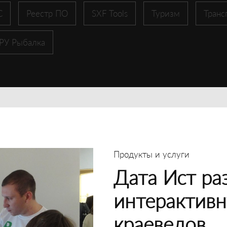
С
Реестр ПО
SXF Tools
Туризм
Транс
 РУ Рыбалка
Продукты и услуги
Дата Ист ра
интерактивн
краеведов