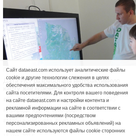
Продукты и услуги
Сайт dataeast.com использует аналитические файлы
cookie и другие технологии слежения в целях
Дата Ист разработала интерактивную
обеспечения максимального удобства использования
карту для краеведов
сайта посетителями. Для контроля вашего поведения
#CarryMap
#Интерактивная карта
#ArcGIS
на сайте dataeast.com и настройки контента и
рекламной информации на сайте в соответствии с
#Природа
#Дети
#География
вашими предпочтениями (посредством
#Мобильная карта
#Веб-приложение
персонализированных рекламных объявлений) на
нашем сайте используются файлы cookie сторонних
15 мая, 2014