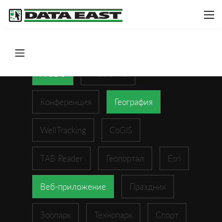
ArcGIS
XTools Pro
Конференция
География
WellTracking
CoGIS
TAB Reader
Геопортал
Esri
Веб-приложение
Праздник
Зоопарк
Технопарк
Спорт