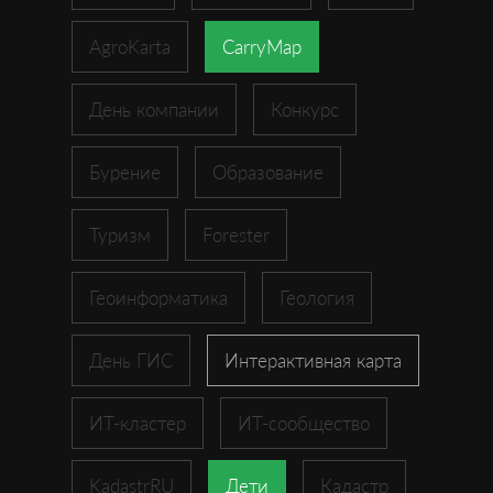
AgroKarta
CarryMap
День компании
Конкурс
Бурение
Образование
Туризм
Forester
Геоинформатика
Геология
День ГИС
Интерактивная карта
ИТ-кластер
ИТ-сообщество
KadastrRU
Дети
Кадастр