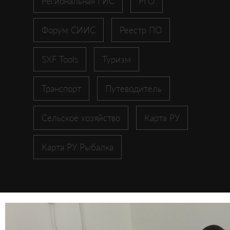
Региональная ГИС
РГО
Форум СИИС
Реестр ПО
SXF Tools
Туризм
Транспорт
Путеводитель
Сельское хозяйство
Карта РУ
Карта РУ Рыбалка