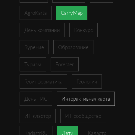
AgroKarta
CarryMap
День компании
Конкурс
Бурение
Образование
Туризм
Forester
Геоинформатика
Геология
День ГИС
Интерактивная карта
ИТ-кластер
ИТ-сообщество
KadastrRU
Дети
Кадастр