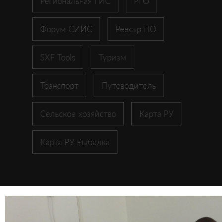
Региональная ГИС
РГО
Форум СИИС
Реестр ПО
SXF Tools
Туризм
Транспорт
Путеводитель
Сельское хозяйство
Карта РУ
Карта РУ Рыбалка