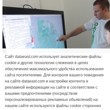
Продукты и услуги
Сайт dataeast.com использует аналитические файлы
cookie и другие технологии слежения в целях
Дата Ист разработала интерактивную
обеспечения максимального удобства использования
карту для краеведов
сайта посетителями. Для контроля вашего поведения
#CarryMap
#Интерактивная карта
#ArcGIS
на сайте dataeast.com и настройки контента и
рекламной информации на сайте в соответствии с
#Природа
#Дети
#География
вашими предпочтениями (посредством
#Мобильная карта
#Веб-приложение
персонализированных рекламных объявлений) на
нашем сайте используются файлы cookie сторонних
15 мая, 2014