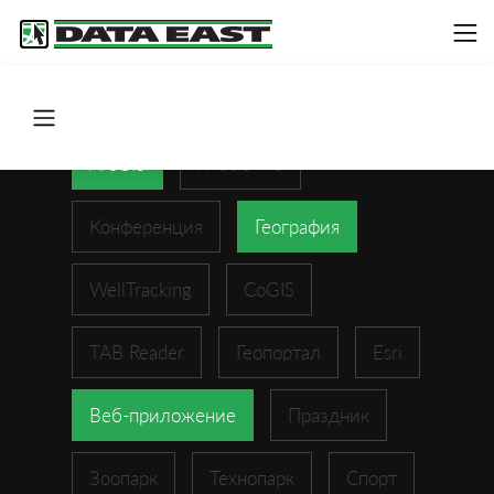
ArcGIS
XTools Pro
Конференция
География
WellTracking
CoGIS
TAB Reader
Геопортал
Esri
Веб-приложение
Праздник
Зоопарк
Технопарк
Спорт