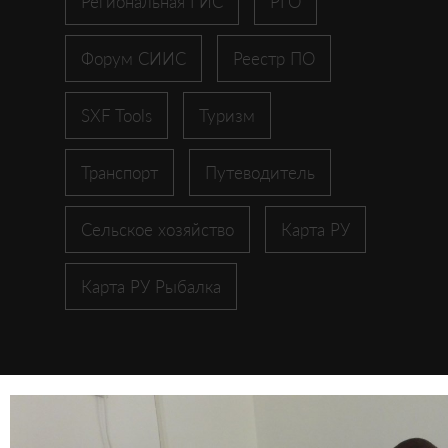
Региональная ГИС
РГО
Форум СИИС
Реестр ПО
SXF Tools
Туризм
Транспорт
Путеводитель
Сельское хозяйство
Карта РУ
Карта РУ Рыбалка