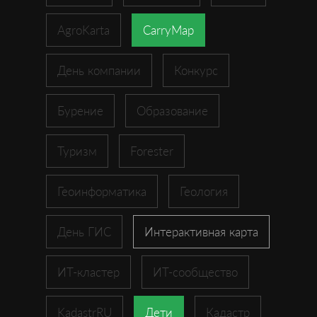
AgroKarta
CarryMap
День компании
Конкурс
Бурение
Образование
Туризм
Forester
Геоинформатика
Геология
День ГИС
Интерактивная карта
ИТ-кластер
ИТ-сообщество
KadastrRU
Дети
Кадастр