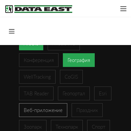
ArcGIS
XTools Pro
Конференция
География
WellTracking
CoGIS
TAB Reader
Геопортал
Esri
Веб-приложение
Праздник
Зоопарк
Технопарк
Спорт