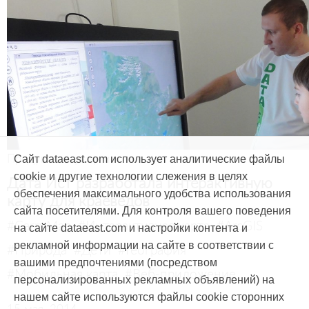
Продукты и услуги
Сайт dataeast.com использует аналитические файлы
cookie и другие технологии слежения в целях
Дата Ист разработала интерактивную
обеспечения максимального удобства использования
карту для краеведов
сайта посетителями. Для контроля вашего поведения
#CarryMap
#Интерактивная карта
#ArcGIS
на сайте dataeast.com и настройки контента и
рекламной информации на сайте в соответствии с
#Природа
#Дети
#География
вашими предпочтениями (посредством
#Мобильная карта
#Веб-приложение
персонализированных рекламных объявлений) на
нашем сайте используются файлы cookie сторонних
15 мая, 2014